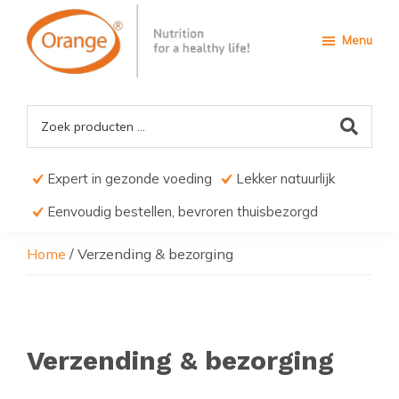
Door
Spring
naar
naar
Menu
de
de
hoofd
voettekst
Orange4Pets
Nutrition
inhoud
for
a
Healthy
life
Expert in gezonde voeding
Lekker natuurlijk
Eenvoudig bestellen, bevroren thuisbezorgd
Home
/
Verzending & bezorging
Verzending & bezorging