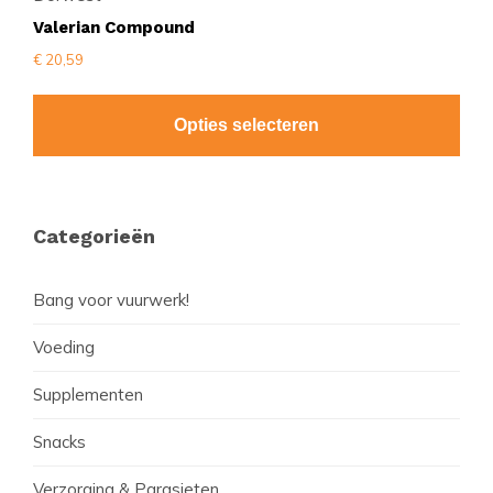
Valerian Compound
€
20,59
Opties selecteren
Primaire
Categorieën
Sidebar
Bang voor vuurwerk!
Voeding
Supplementen
Snacks
Verzorging & Parasieten