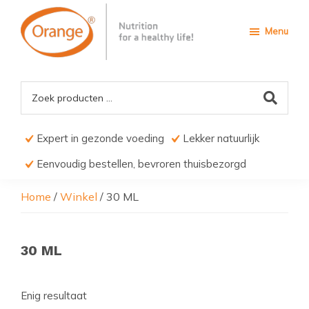
Door
Spring
Spring
naar
naar
naar
Menu
de
de
de
hoofd
eerste
voettekst
Orange4Pets
Nutrition
inhoud
sidebar
for
a
Healthy
life
Expert in gezonde voeding
Lekker natuurlijk
Eenvoudig bestellen, bevroren thuisbezorgd
Home
/
Winkel
/
30 ML
30 ML
Enig resultaat