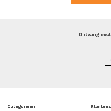
Ontvang exclu
Footer
Categorieën
Klantens