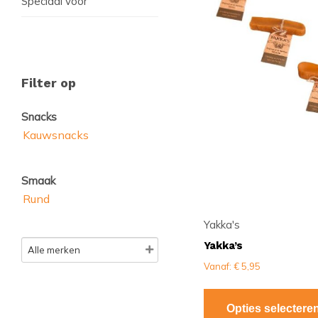
Speciaal voor
meerdere
variaties.
Deze
optie
kan
Filter op
gekozen
worden
Snacks
op
Kauwsnacks
de
productpagina
Smaak
Rund
Yakka's
Yakka’s
Vanaf:
€
5,95
Opties selectere