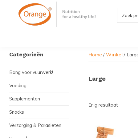
Door
Spring
Spring
naar
naar
naar
de
de
de
hoofd
eerste
voettekst
Orange4Pets
Nutrition
inhoud
sidebar
for
a
Healthy
Primaire
Categorieën
Home
/
Winkel
/
Larg
life
Sidebar
Bang voor vuurwerk!
Large
Voeding
Supplementen
Enig resultaat
Snacks
Dit
product
Verzorging & Parasieten
heeft