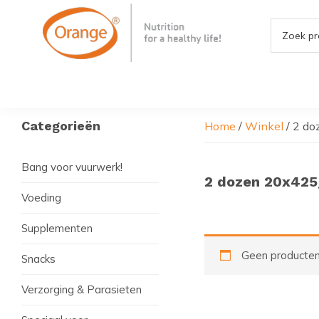
Door
Spring
Spring
naar
naar
naar
de
de
de
hoofd
eerste
voettekst
Orange4Pets
Nutrition
inhoud
sidebar
for
a
Healthy
Primaire
Categorieën
Home
/
Winkel
/
2 do
life
Sidebar
Bang voor vuurwerk!
2 dozen 20x425
Voeding
Supplementen
Geen producten 
Snacks
Verzorging & Parasieten