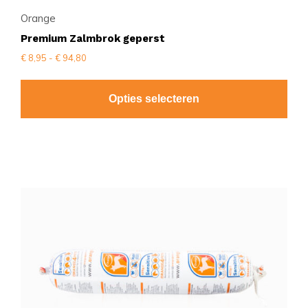
Orange
Premium Zalmbrok geperst
Prijsklasse:
€
8,95
-
€
94,80
€ 8,95
tot
€ 94,80
Opties selecteren
Dit
product
heeft
meerdere
variaties.
Deze
optie
kan
gekozen
worden