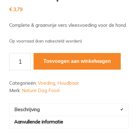
€
3,79
Complete & graanvrije vers vleesvoeding voor de hond.
Op voorraad (kan nabesteld worden)
NDF
Toevoegen aan winkelwagen
Monoproteine
Hert
aantal
Categorieën:
Voeding
,
Houdbaar
Merk:
Nature Dog Food
Beschrijving
Aanvullende informatie