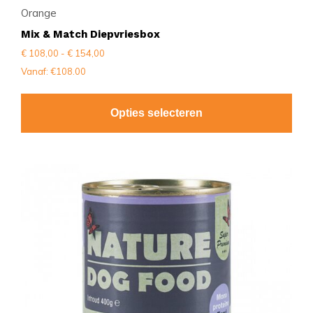
Orange
Mix & Match Diepvriesbox
Prijsklasse:
€
108,00
-
€
154,00
€ 108,00
Vanaf: €108.00
tot
€ 154,00
Opties selecteren