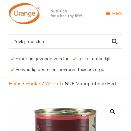
Door
Spring
naar
naar
Menu
de
de
hoofd
voettekst
Orange4Pets
Nutrition
inhoud
for
a
Healthy
life
Expert in gezonde voeding
Lekker natuurlijk
Eenvoudig bestellen, bevroren thuisbezorgd
Home
/
Winkel
/
Winkel
/
NDF Monoproteine Hert