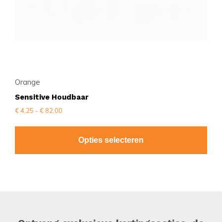
op
de
productpagina
Orange
Sensitive Houdbaar
Prijsklasse:
€
4,25
-
€
82,00
€ 4,25
tot
€ 82,00
Opties selecteren