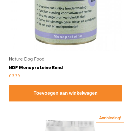
Nature Dog Food
NDF Monoproteine Eend
€
3,79
Toevoegen aan winkelwagen
Dit
Aanbieding!
product