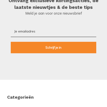
Ontvang exclusieve kortingsacties, de
laatste nieuwtjes & de beste tips
Meld je aan voor onze nieuwsbrief
Footer
Categorieën