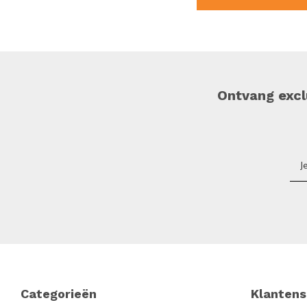
Ontvang exclu
Footer
Categorieën
Klantens