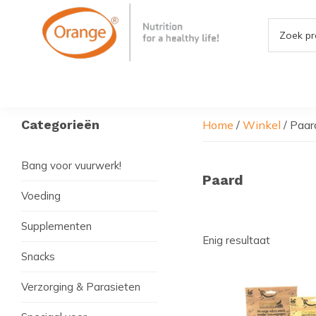
Door
Spring
Spring
naar
naar
naar
de
de
de
hoofd
eerste
voettekst
Orange4Pets
Nutrition
inhoud
sidebar
for
a
Healthy
Primaire
Categorieën
Home
/
Winkel
/
Paar
life
Sidebar
Bang voor vuurwerk!
Paard
Voeding
Supplementen
Enig resultaat
Snacks
Dit
product
Verzorging & Parasieten
heeft