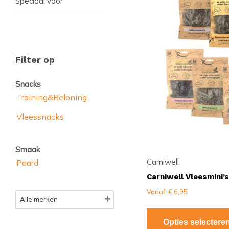
Speciaal voor
meerdere
variaties.
Deze
optie
kan
Filter op
gekozen
worden
Snacks
op
Training&Beloning
de
productpagina
Vleessnacks
Smaak
Carniwell
Paard
Carniwell Vleesmini’s
Vanaf:
€
6,95
Opties selectere