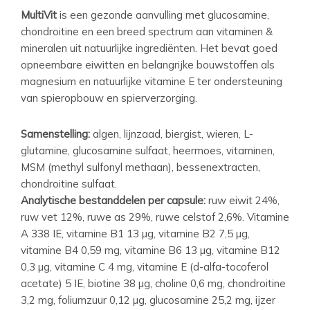
MultiVit
is een gezonde aanvulling met glucosamine,
chondroitine en een breed spectrum aan vitaminen &
mineralen uit natuurlijke ingrediënten. Het bevat goed
opneembare eiwitten en belangrijke bouwstoffen als
magnesium en natuurlijke vitamine E ter ondersteuning
van spieropbouw en spierverzorging.
Samenstelling:
algen, lijnzaad, biergist, wieren, L-
glutamine, glucosamine sulfaat, heermoes, vitaminen,
MSM (methyl sulfonyl methaan), bessenextracten,
chondroitine sulfaat.
Analytische bestanddelen per capsule:
ruw eiwit 24%,
ruw vet 12%, ruwe as 29%, ruwe celstof 2,6%. Vitamine
A 338 IE, vitamine B1 13 µg, vitamine B2 7,5 µg,
vitamine B4 0,59 mg, vitamine B6 13 µg, vitamine B12
0,3 µg, vitamine C 4 mg, vitamine E (d-alfa-tocoferol
acetate) 5 IE, biotine 38 µg, choline 0,6 mg, chondroitine
3,2 mg, foliumzuur 0,12 µg, glucosamine 25,2 mg, ijzer