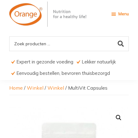
Door
Spring
naar
naar
Menu
de
de
hoofd
voettekst
Orange4Pets
Nutrition
inhoud
for
a
Healthy
life
Expert in gezonde voeding
Lekker natuurlijk
Eenvoudig bestellen, bevroren thuisbezorgd
Home
/
Winkel
/
Winkel
/
MultiVit Capsules