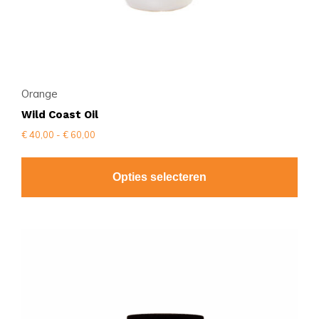
productpagina
Orange
Wild Coast Oil
Prijsklasse:
€
40,00
-
€
60,00
€ 40,00
tot
€ 60,00
Opties selecteren