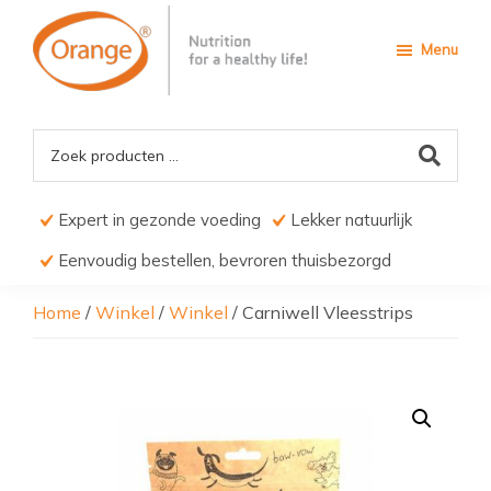
Door
Spring
naar
naar
Menu
de
de
hoofd
voettekst
Orange4Pets
Nutrition
inhoud
for
a
Healthy
life
Expert in gezonde voeding
Lekker natuurlijk
Eenvoudig bestellen, bevroren thuisbezorgd
Home
/
Winkel
/
Winkel
/
Carniwell Vleesstrips