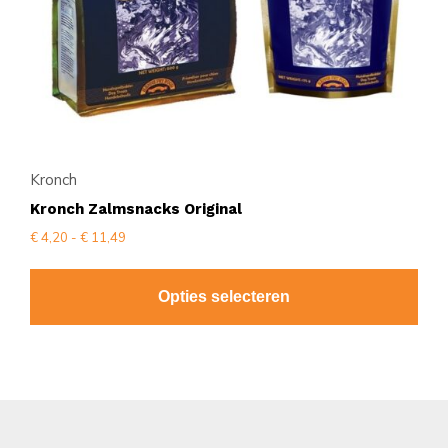
worden
op
de
productpagina
Kronch
Kronch Zalmsnacks Original
Prijsklasse:
€
4,20
-
€
11,49
€ 4,20
tot
€ 11,49
Opties selecteren