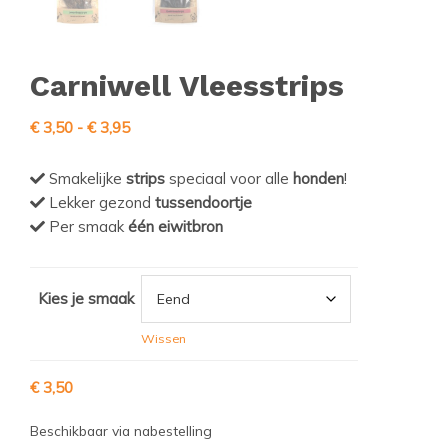
Carniwell Vleesstrips
Prijsklasse:
€
3,50
-
€
3,95
€ 3,50
tot
Smakelijke
strips
speciaal voor alle
honden
!
€ 3,95
Lekker gezond
tussendoortje
Per smaak
één eiwitbron
Kies je smaak
Wissen
€
3,50
Beschikbaar via nabestelling