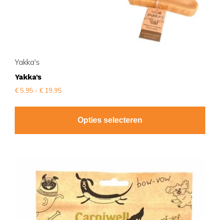
productpagina
Yakka's
Yakka’s
Prijsklasse:
€
5,95
-
€
19,95
€ 5,95
tot
€ 19,95
Opties selecteren