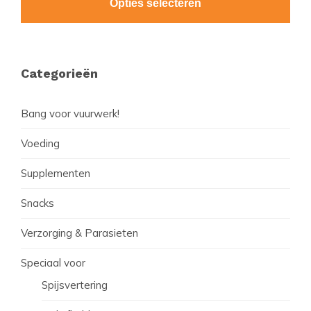
Opties selecteren
Primaire
Categorieën
Sidebar
Bang voor vuurwerk!
Voeding
Supplementen
Snacks
Verzorging & Parasieten
Speciaal voor
Spijsvertering