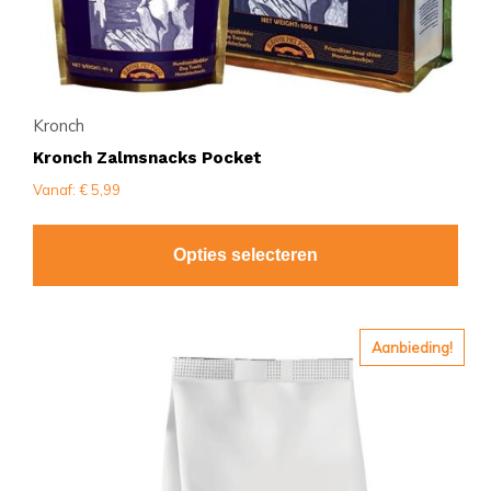
productpagina
Kronch
Kronch Zalmsnacks Pocket
Vanaf:
€
5,99
Opties selecteren
Dit
Aanbieding!
product
heeft
meerdere
variaties.
Deze