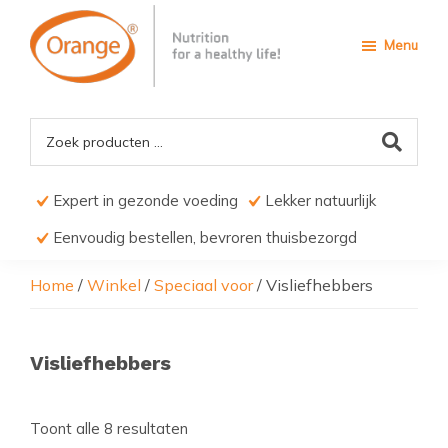
Door
Spring
Spring
naar
naar
naar
Menu
de
de
de
hoofd
eerste
voettekst
Orange4Pets
Nutrition
inhoud
sidebar
for
a
Healthy
life
Expert in gezonde voeding
Lekker natuurlijk
Eenvoudig bestellen, bevroren thuisbezorgd
Home
/
Winkel
/
Speciaal voor
/
Visliefhebbers
Visliefhebbers
Toont alle 8 resultaten