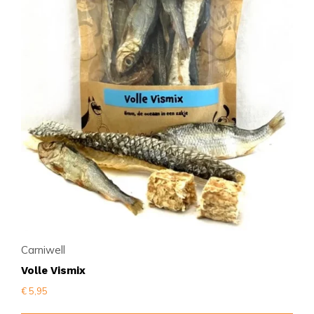
Carniwell
Volle Vismix
€
5,95